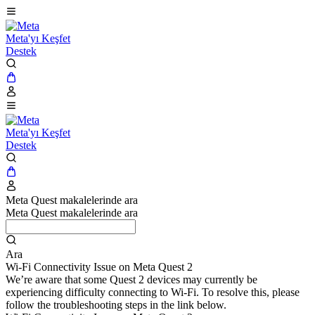
Meta'yı Keşfet
Destek
Meta'yı Keşfet
Destek
Meta Quest makalelerinde ara
Meta Quest makalelerinde ara
Ara
Wi-Fi Connectivity Issue on Meta Quest 2
We’re aware that some Quest 2 devices may currently be
experiencing difficulty connecting to Wi-Fi. To resolve this, please
follow the troubleshooting steps in the link below.