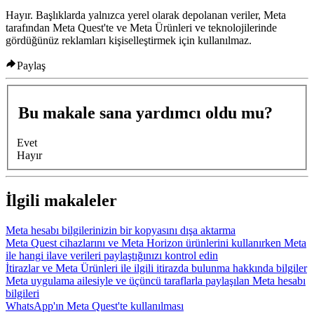
Hayır. Başlıklarda yalnızca yerel olarak depolanan veriler, Meta
tarafından Meta Quest'te ve Meta Ürünleri ve teknolojilerinde
gördüğünüz reklamları kişiselleştirmek için kullanılmaz.
Paylaş
Bu makale sana yardımcı oldu mu?
Evet
Hayır
İlgili makaleler
Meta hesabı bilgilerinizin bir kopyasını dışa aktarma
Meta Quest cihazlarını ve Meta Horizon ürünlerini kullanırken Meta
ile hangi ilave verileri paylaştığınızı kontrol edin
İtirazlar ve Meta Ürünleri ile ilgili itirazda bulunma hakkında bilgiler
Meta uygulama ailesiyle ve üçüncü taraflarla paylaşılan Meta hesabı
bilgileri
WhatsApp'ın Meta Quest'te kullanılması