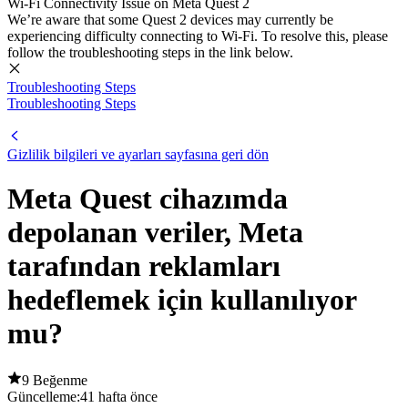
Wi-Fi Connectivity Issue on Meta Quest 2
We’re aware that some Quest 2 devices may currently be
experiencing difficulty connecting to Wi-Fi. To resolve this, please
follow the troubleshooting steps in the link below.
Troubleshooting Steps
Troubleshooting Steps
Gizlilik bilgileri ve ayarları sayfasına geri dön
Meta Quest cihazımda
depolanan veriler, Meta
tarafından reklamları
hedeflemek için kullanılıyor
mu?
9 Beğenme
Güncelleme:
41 hafta önce