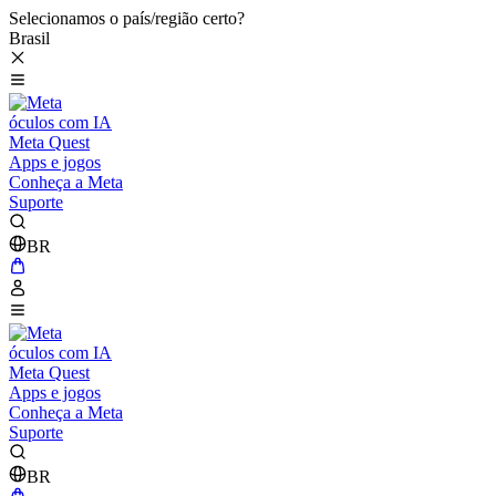
Selecionamos o país/região certo?
Brasil
óculos com IA
Meta Quest
Apps e jogos
Conheça a Meta
Suporte
BR
óculos com IA
Meta Quest
Apps e jogos
Conheça a Meta
Suporte
BR