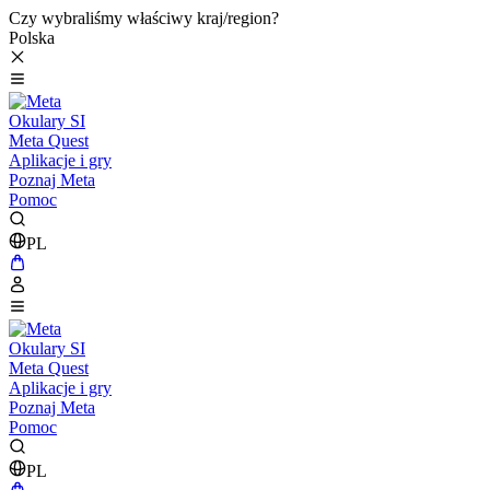
Czy wybraliśmy właściwy kraj/region?
Polska
Okulary SI
Meta Quest
Aplikacje i gry
Poznaj Meta
Pomoc
PL
Okulary SI
Meta Quest
Aplikacje i gry
Poznaj Meta
Pomoc
PL