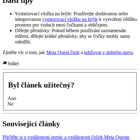
Další tipy
Vymezovací vložka na brýle
: Používejte dodávanou nebo
integrovanou
vymezovací vložku na brýle
k vytvoření většího
prostoru pro vzduch mezi čočkami a obličejem.
Dělejte přestávky
: Pokud během používání zaznamenáte
mlžení, dělejte krátké přestávky, aby se čočky mohly samy
odmlžit.
Zjistěte víc o tom, jak
Meta Quest čistit
a
udržovat v dobrém stavu
.
Sdílet
Byl článek užitečný?
Ano
Ne
Související články
Přečtěte si o vzdálenosti zornic a vzdálenosti čoček Meta Questu