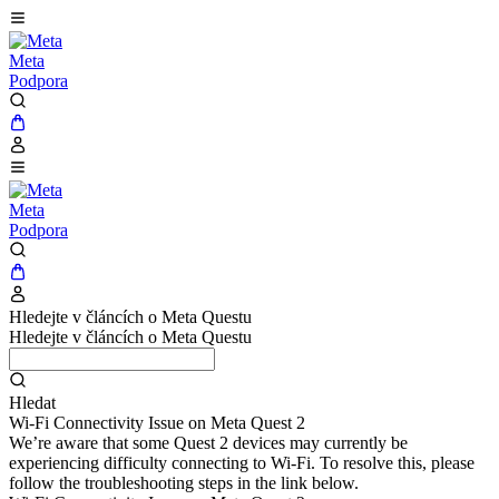
Meta
Podpora
Meta
Podpora
Hledejte v článcích o Meta Questu
Hledejte v článcích o Meta Questu
Hledat
Wi-Fi Connectivity Issue on Meta Quest 2
We’re aware that some Quest 2 devices may currently be
experiencing difficulty connecting to Wi-Fi. To resolve this, please
follow the troubleshooting steps in the link below.