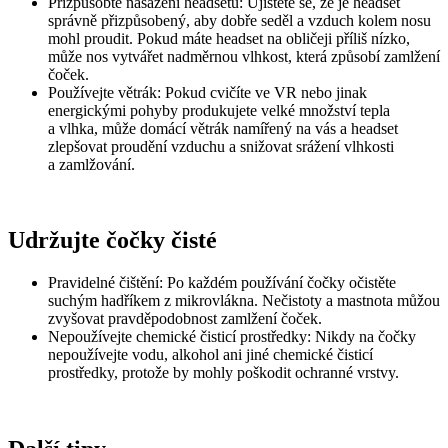
Přizpůsobte nasazení headsetu
: Ujistěte se, že je headset
správně přizpůsobený, aby dobře seděl a vzduch kolem nosu
mohl proudit. Pokud máte headset na obličeji příliš nízko,
může nos vytvářet nadměrnou vlhkost, která způsobí zamlžení
čoček.
Používejte větrák
: Pokud cvičíte ve VR nebo jinak
energickými pohyby produkujete velké množství tepla
a vlhka, může domácí větrák namířený na vás a headset
zlepšovat proudění vzduchu a snižovat srážení vlhkosti
a zamlžování.
Udržujte čočky čisté
Pravidelné čištění
: Po každém používání čočky očistěte
suchým hadříkem z mikrovlákna. Nečistoty a mastnota můžou
zvyšovat pravděpodobnost zamlžení čoček.
Nepoužívejte chemické čisticí prostředky
: Nikdy na čočky
nepoužívejte vodu, alkohol ani jiné chemické čisticí
prostředky, protože by mohly poškodit ochranné vrstvy.