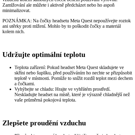
Zamlžování ale můžete i aktivně předcházet nebo ho aspoň
minimalizovat.
POZNÁMKA
: Na čočky headsetu Meta Quest nepoužívejte roztok
ani utěrky proti mlžení. Mohlo by to poškodit čočky a materiál
kolem nich.
Udržujte optimální teplotu
Teplota zařízení
: Pokud headset Meta Quest skladujete ve
skříni nebo šuplíku, před používáním ho nechte se přizpůsobit
teplotě v místnosti. Pomůže to snížit rozdíl teplot mezi dechem
a čočkami.
Vyhýbejte se chladu
: Hrajte ve vyhřátém prostředí.
Neskladujte headset na místě, které je výrazně chladnější než
vaše průměrná pokojová teplota.
Zlepšete proudění vzduchu