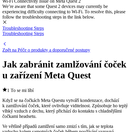
Wi-Fi Connectivity Issue on Meta Quest 2
We’re aware that some Quest 2 devices may currently be
experiencing difficulty connecting to Wi-Fi. To resolve this, please
follow the troubleshooting steps in the link below.
Troubleshooting Steps
Troubleshooting Steps
Zpět na Péče o produkty a doporučené postupy
Jak zabránit zamlžování čoček
u zařízení Meta Quest
1 To se mi líbí
Když se na čočkách Meta Questu vytváří kondenzace, dochází
k zamlžování čoček, které ovlivňuje viditelnost. Způsobuje ho teplý
vlhký vzduch z dechu, který přichází do kontaktu s chladnějšími
čočkami headsetu.
Ve většině případů zamlžení samo zmizí s tím, jak se teplota
vzduchu kolem samotných čoček během používání vyrovná.