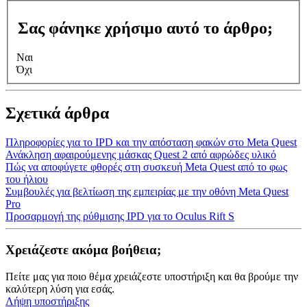
Σας φάνηκε χρήσιμο αυτό το άρθρο;
Ναι
Όχι
Σχετικά άρθρα
Πληροφορίες για το IPD και την απόσταση φακών στο Meta Quest
Ανάκληση αφαιρούμενης μάσκας Quest 2 από αφρώδες υλικό
Πώς να αποφύγετε φθορές στη συσκευή Meta Quest από το φως
του ήλιου
Συμβουλές για βελτίωση της εμπειρίας με την οθόνη Meta Quest
Pro
Προσαρμογή της ρύθμισης IPD για το Oculus Rift S
Χρειάζεστε ακόμα βοήθεια;
Πείτε μας για ποιο θέμα χρειάζεστε υποστήριξη και θα βρούμε την
καλύτερη λύση για εσάς.
Λήψη υποστήριξης