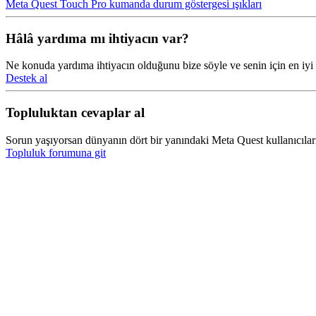
Meta Quest Touch Pro kumanda durum göstergesi ışıkları
Hâlâ yardıma mı ihtiyacın var?
Ne konuda yardıma ihtiyacın olduğunu bize söyle ve senin için en iy
Destek al
Topluluktan cevaplar al
Sorun yaşıyorsan dünyanın dört bir yanındaki Meta Quest kullanıcıların
Topluluk forumuna git