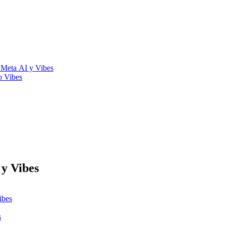
n Meta AI y Vibes
o Vibes
 y Vibes
ibes
s