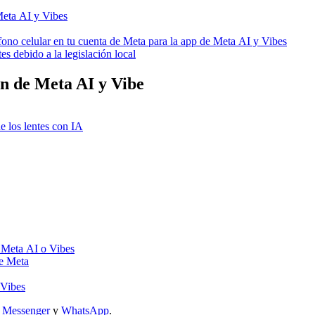
Meta AI y Vibes
fono celular en tu cuenta de Meta para la app de Meta AI y Vibes
s debido a la legislación local
ón de Meta AI y Vibe
e los lentes con IA
 Meta AI o Vibes
de Meta
 Vibes
,
Messenger
y
WhatsApp
.