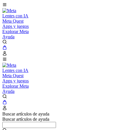
Lentes con IA
Meta Quest
Apps y juegos
Explorar Meta
Ayuda
Lentes con IA
Meta Quest
Apps y juegos
Explorar Meta
Ayuda
Buscar artículos de ayuda
Buscar artículos de ayuda