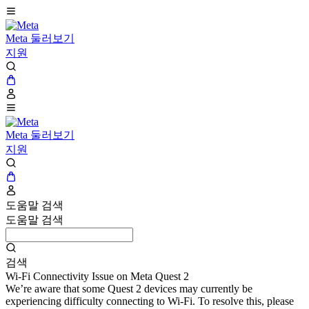
Meta 둘러보기
지원
Meta 둘러보기
지원
도움말 검색
도움말 검색
검색
Wi-Fi Connectivity Issue on Meta Quest 2
We’re aware that some Quest 2 devices may currently be
experiencing difficulty connecting to Wi-Fi. To resolve this, please