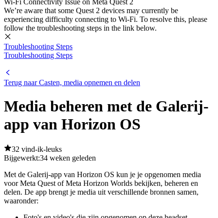
Wi-Fi Connectivity Issue on Meta Quest 2
We’re aware that some Quest 2 devices may currently be
experiencing difficulty connecting to Wi-Fi. To resolve this, please
follow the troubleshooting steps in the link below.
Troubleshooting Steps
Troubleshooting Steps
Terug naar Casten, media opnemen en delen
Media beheren met de Galerij-
app van Horizon OS
32 vind-ik-leuks
Bijgewerkt:
34 weken geleden
Met de Galerij-app van Horizon OS kun je je opgenomen media
voor Meta Quest of Meta Horizon Worlds bekijken, beheren en
delen. De app brengt je media uit verschillende bronnen samen,
waaronder:
Foto's en video's die zijn opgenomen op deze headset.