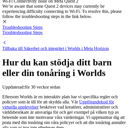
Wi-Fi Connectivity Issue on Meta Quest 2
We’re aware that some Quest 2 devices may currently be
experiencing difficulty connecting to Wi-Fi. To resolve this, please
follow the troubleshooting steps in the link below.
Troubleshooting Steps
Troubleshooting Steps
Tillbaka till Säkerhet och integritet i Worlds i Meta Horizon
Hur du kan stödja ditt barn
eller din tonåring i Worlds
Uppdaterad:
för 30 veckor sedan
Eftersom Worlds är en interaktiv plats har vi specifika regler och
policyer som är till för att skydda alla. Vår
Uppförandekod för
virtuella upplevelser
beskriver vad kreatörer, administratörer och
världsbesökare är ansvariga för och ger exempel på vilken typ av
beteende som inte motsvarar våra värderingar. Vi uppmuntrar dig att
prata med din tonåring om våra policyer och att din tonåring anmäler
alla som ni tror inte efterlever dem.