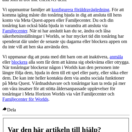
Vi uppmuntrar familjer att
konfigurera föräldravägledning
. För att
komma igång måste din tonåring bjuda in dig att ansluta till hens
konto via Meta Quest-appen eller Familjecenter. Du och din
tonåring kan också båda bjuda in varandra att ansluta via
Familjecenter
. När ni har anslutit kan du se, ändra och låsa
säkerhetsinställningar i Worlds, se hur mycket tid din tonåring har
spenderat där under de senaste sju dagarna eller blockera appen om
du inte vill att hen ska använda den.
Vi uppmanar dig att prata med ditt barn om att inaktivera,
anmäla
eller
blockera
alla som får dem att känna sig obekväma eller otrygga.
När tonåringar blockerar någon i Worlds kan den personen inte
längre följa dem, bjuda in dem till ett spel eller party, eller söka efter
dem. De kan inte heller kontakta dem via andra sociala funktioner
på Meta Quest. Vårdnadshavare och tonåringar kan ta reda på mer
om våra insatser för att stötta åldersanpassade upplevelser för
tonåringar i Meta Horizon Worlds via vårt Familjecenter och
Familjecenter för Worlds
.
Dela
Var den här artikeln till hjälp?