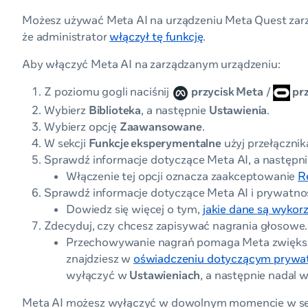
Możesz używać Meta AI na urządzeniu Meta Quest zar
że administrator
włączył tę funkcję
.
Aby włączyć Meta AI na zarządzanym urządzeniu:
Z poziomu gogli naciśnij
przycisk Meta
/
prz
Wybierz
Biblioteka
, a następnie
Ustawienia
.
Wybierz opcję
Zaawansowane
.
W sekcji
Funkcje eksperymentalne
użyj przełączni
Sprawdź informacje dotyczące Meta AI, a następn
Włączenie tej opcji oznacza zaakceptowanie
R
Sprawdź informacje dotyczące Meta AI i prywatnoś
Dowiedz się więcej o tym,
jakie dane są wyko
Zdecyduj, czy chcesz zapisywać nagrania głosowe.
Przechowywanie nagrań pomaga Meta zwiększy
znajdziesz w
oświadczeniu dotyczącym prywa
wyłączyć w
Ustawieniach
, a następnie nadal 
Meta AI możesz wyłączyć w dowolnym momencie w se