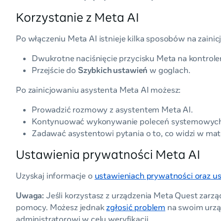
Korzystanie z Meta AI
Po włączeniu Meta AI istnieje kilka sposobów na zainic
Dwukrotne naciśnięcie przycisku Meta na kontrole
Przejście do
Szybkich ustawień
w goglach.
Po zainicjowaniu asystenta Meta AI możesz:
Prowadzić rozmowy z asystentem Meta AI.
Kontynuować wykonywanie poleceń systemowych. 
Zadawać asystentowi pytania o to, co widzi w mate
Ustawienia prywatności Meta AI
Uzyskaj informacje o
ustawieniach prywatności oraz 
Uwaga:
Jeśli korzystasz z urządzenia Meta Quest zarz
pomocy. Możesz jednak
zgłosić problem
na swoim urząd
administratorowi w celu weryfikacji.