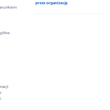
przez organizację
warunkiem
gólne.
macji
b
.