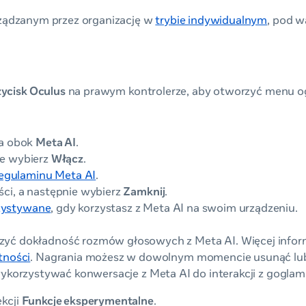
ządzanym przez organizację w
trybie indywidualnym
, pod 
ycisk Oculus
na prawym kontrolerze, aby otworzyć menu o
ka obok
Meta AI
.
ie wybierz
Włącz
.
egulaminu Meta AI
.
ci, a następnie wybierz
Zamknij
.
rzystywane
, gdy korzystasz z Meta AI na swoim urządzeniu.
ć dokładność rozmów głosowych z Meta AI. Więcej infor
tności
. Nagrania możesz w dowolnym momencie usunąć lu
wykorzystywać konwersacje z Meta AI do interakcji z goglami
kcji
Funkcje eksperymentalne
.