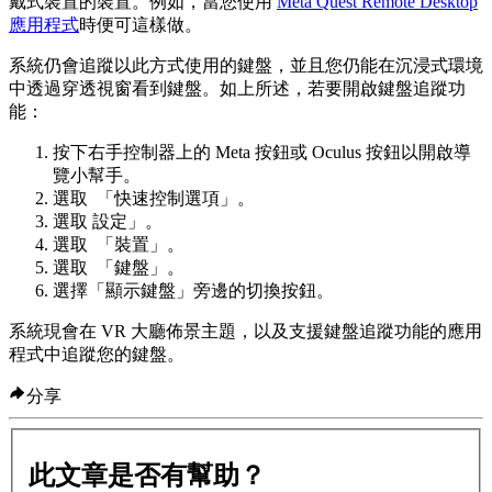
戴式裝置的裝置。例如，當您使用
Meta Quest Remote Desktop
應用程式
時便可這樣做。
系統仍會追蹤以此方式使用的鍵盤，並且您仍能在沉浸式環境
中透過穿透視窗看到鍵盤。如上所述，若要開啟鍵盤追蹤功
能：
按下右手控制器上的
Meta 按鈕
或
Oculus 按鈕
以開啟導
覽小幫手。
選取
「
快速控制選項
」。
選取
設定
」。
選取
「
裝置
」。
選取
「
鍵盤
」。
選擇「
顯示鍵盤
」旁邊的切換按鈕。
系統現會在 VR 大廳佈景主題，以及支援鍵盤追蹤功能的應用
程式中追蹤您的鍵盤。
分享
此文章是否有幫助？