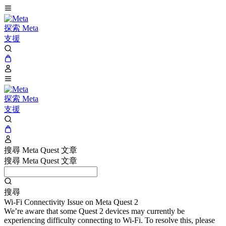
探索 Meta
支援
探索 Meta
支援
搜尋 Meta Quest 文章
搜尋 Meta Quest 文章
搜尋
Wi-Fi Connectivity Issue on Meta Quest 2
We’re aware that some Quest 2 devices may currently be
experiencing difficulty connecting to Wi-Fi. To resolve this, please