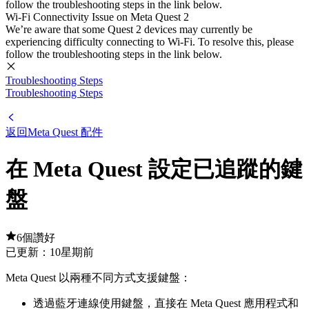
follow the troubleshooting steps in the link below.
Wi-Fi Connectivity Issue on Meta Quest 2
We’re aware that some Quest 2 devices may currently be
experiencing difficulty connecting to Wi-Fi. To resolve this, please
follow the troubleshooting steps in the link below.
Troubleshooting Steps
Troubleshooting Steps
返回Meta Quest 配件
在 Meta Quest 設定已追蹤的鍵
盤
6個讚好
已更新：
10星期前
Meta Quest 以兩種不同方式支援鍵盤：
透過藍牙連線使用鍵盤，直接在 Meta Quest 應用程式和