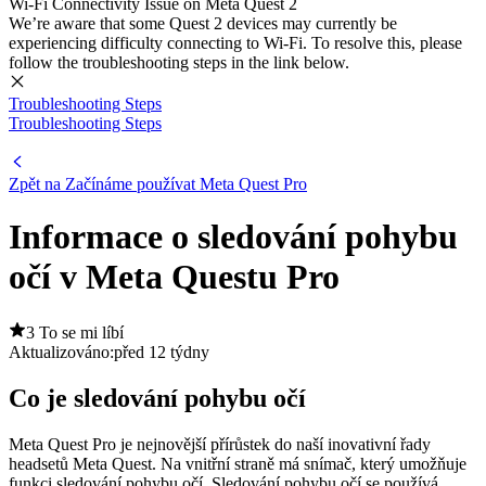
Wi-Fi Connectivity Issue on Meta Quest 2
We’re aware that some Quest 2 devices may currently be
experiencing difficulty connecting to Wi-Fi. To resolve this, please
follow the troubleshooting steps in the link below.
Troubleshooting Steps
Troubleshooting Steps
Zpět na Začínáme používat Meta Quest Pro
Informace o sledování pohybu
očí v Meta Questu Pro
3 To se mi líbí
Aktualizováno:
před 12 týdny
Co je sledování pohybu očí
Meta Quest Pro je nejnovější přírůstek do naší inovativní řady
headsetů Meta Quest. Na vnitřní straně má snímač, který umožňuje
funkci sledování pohybu očí. Sledování pohybu očí se používá