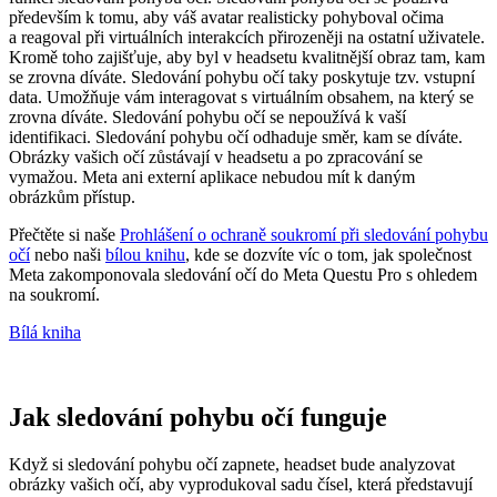
především k tomu, aby váš avatar realisticky pohyboval očima
a reagoval při virtuálních interakcích přirozeněji na ostatní uživatele.
Kromě toho zajišťuje, aby byl v headsetu kvalitnější obraz tam, kam
se zrovna díváte. Sledování pohybu očí taky poskytuje tzv. vstupní
data. Umožňuje vám interagovat s virtuálním obsahem, na který se
zrovna díváte. Sledování pohybu očí se nepoužívá k vaší
identifikaci. Sledování pohybu očí odhaduje směr, kam se díváte.
Obrázky vašich očí zůstávají v headsetu a po zpracování se
vymažou. Meta ani externí aplikace nebudou mít k daným
obrázkům přístup.
Přečtěte si naše
Prohlášení o ochraně soukromí při sledování pohybu
očí
nebo naši
bílou knihu
, kde se dozvíte víc o tom, jak společnost
Meta zakomponovala sledování očí do Meta Questu Pro s ohledem
na soukromí.
Bílá kniha
Jak sledování pohybu očí funguje
Když si sledování pohybu očí zapnete, headset bude analyzovat
obrázky vašich očí, aby vyprodukoval sadu čísel, která představují