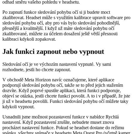
odhad směru vašeho pohledu v headsetu.
Po zapnutí funkce sledování pohybu očí si ji budete moct
zkalibrovat. Headset může s využitím kalibrace upravit software pro
sledování pohybu očí, aby pro vás bylo sledování pohodlnější,
přesnější a kvalitnější. I když už máte sledování pohybu očí
zkalibrované, můžete za účelem dosažení ještě větší přesnosti
kalibraci kdykoli zopakovat.
Jak funkci zapnout nebo vypnout
Sledování očí je ve výchozím nastavení vypnuté. Vy sami
rozhodnete, jestli ho chcete zapnout.
V obchodě Meta Horizon navíc označujeme, které aplikace
podporují sledování pohybu očí, takže se to před jejich stažením
dozvíte. Když poprvé spustíte aplikaci, která funkci podporuje,
objeví se otázka, jestli chcete funkci povolit. A to i v případě, že jste
ji už v headsetu povolili. Funkci sledování pohybu očí můžete taky
kdykoli vypnout.
Usnadnili jsme možnost pozastavení funkce v nabídce
Rychlá
nastavení
. Když pozastavení zrušíte, nebudete muset znova
procházet nastavení funkce. Pokud se headset dostane do režimu
spánku, všechny snímače v headsetu Meta Quest Pro (včetně kamer