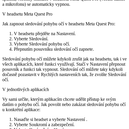
a mikrofonu) se automaticky vypnou.
V headsetu Meta Quest Pro
Jak zapnout sledování pohybu očí v headsetu Meta Quest Pro:
V headsetu přejděte na
Nastavení
.
Vyberte
Sledování
.
Vyberte
Sledování pohybu očí
.
Přepnutím posuvníku sledování očí
zapnete
.
Sledování pohybu očí můžete kdykoli zrušit jak na headsetu, tak i ve
všech aplikacích, které funkci využívají. Stačí v
Nastavení
přepnout
posuvník a funkci tak vypnout. Sledování očí můžete taky kdykoli
dočasně pozastavit v
Rychlých nastaveních
tak, že zvolíte
Sledování
očí
.
V jednotlivých aplikacích
Vy sami určíte, kterým aplikacím chcete udělit přístup ke svým
datům o pohybu očí. Jak povolit nebo zakázat sledování pohybu očí
u konkrétní aplikace:
Nasaďte si headset a vyberte
Nastavení
.
Vyberte
Soukromí a zabezpečení
.