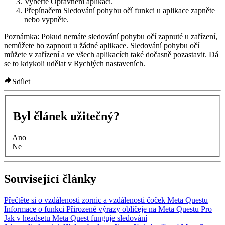
Vyberte
Oprávnění aplikací
.
Přepínačem
Sledování pohybu očí
funkci u aplikace zapněte
nebo vypněte.
Poznámka: Pokud nemáte sledování pohybu očí zapnuté u zařízení,
nemůžete ho zapnout u žádné aplikace. Sledování pohybu očí
můžete v zařízení a ve všech aplikacích také dočasně pozastavit. Dá
se to kdykoli udělat v
Rychlých nastaveních
.
Sdílet
Byl článek užitečný?
Ano
Ne
Související články
Přečtěte si o vzdálenosti zornic a vzdálenosti čoček Meta Questu
Informace o funkci Přirozené výrazy obličeje na Meta Questu Pro
Jak v headsetu Meta Quest funguje sledování