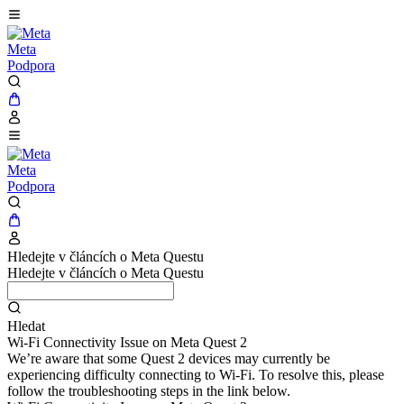
Meta
Podpora
Meta
Podpora
Hledejte v článcích o Meta Questu
Hledejte v článcích o Meta Questu
Hledat
Wi-Fi Connectivity Issue on Meta Quest 2
We’re aware that some Quest 2 devices may currently be
experiencing difficulty connecting to Wi-Fi. To resolve this, please
follow the troubleshooting steps in the link below.