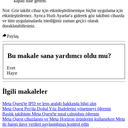
kapalı hale getirin.
Not: Göz takibi cihaz için etkinleştirilmemişse hiçbir uygulama için
etkinleştirilemez. Ayrıca
Hızlı Ayarlar
'a giderek göz takibini cihazda
ve tüm uygulamalarda istediğiniz zaman geçici olarak
duraklatabilirsiniz.
Paylaş
Bu makale sana yardımcı oldu mu?
Evet
Hayır
İlgili makaleler
Meta Quest'te IPD ve lens aralığı hakkında bilgi alın
Meta Quest Pro'da Doğal Yüz İfadelerini yönetmeyi öğrenin
Başlık takibinin Meta Quest'te nasıl çalıştığını öğrenin
Meta Quest cihazlarını ve Meta Horizon ürünlerini kullanırken Meta
ile hangi ilave verileri paylaştığınızı kontrol edin