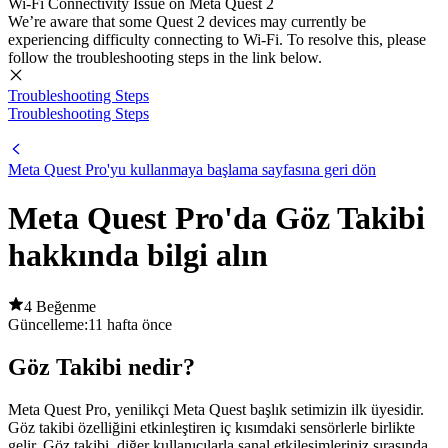
Wi-Fi Connectivity Issue on Meta Quest 2
We’re aware that some Quest 2 devices may currently be
experiencing difficulty connecting to Wi-Fi. To resolve this, please
follow the troubleshooting steps in the link below.
Troubleshooting Steps
Troubleshooting Steps
Meta Quest Pro'yu kullanmaya başlama sayfasına geri dön
Meta Quest Pro'da Göz Takibi
hakkında bilgi alın
4 Beğenme
Güncelleme:
11 hafta önce
Göz Takibi nedir?
Meta Quest Pro, yenilikçi Meta Quest başlık setimizin ilk üyesidir.
Göz takibi özelliğini etkinleştiren iç kısımdaki sensörlerle birlikte
gelir. Göz takibi, diğer kullanıcılarla sanal etkileşimleriniz sırasında