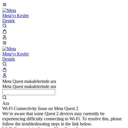
Meta'yı Keşfet
Destek
Meta'yı Keşfet
Destek
Meta Quest makalelerinde ara
Meta Quest makalelerinde ara
Ara
Wi-Fi Connectivity Issue on Meta Quest 2
We’re aware that some Quest 2 devices may currently be
experiencing difficulty connecting to Wi-Fi. To resolve this, please
follow the troubleshooting steps in the link below.