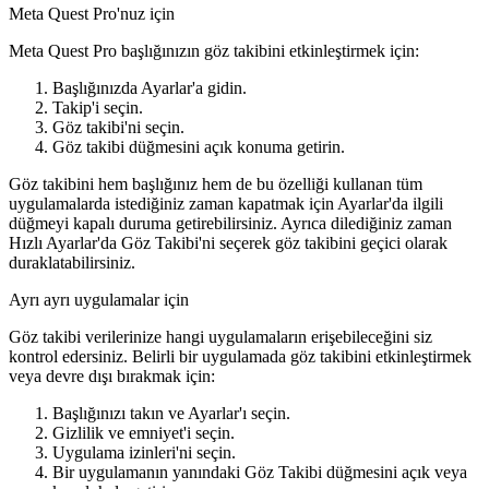
Meta Quest Pro'nuz için
Meta Quest Pro başlığınızın göz takibini etkinleştirmek için:
Başlığınızda
Ayarlar
'a gidin.
Takip
'i seçin.
Göz takibi
'ni seçin.
Göz takibi düğmesini
açık
konuma getirin.
Göz takibini hem başlığınız hem de bu özelliği kullanan tüm
uygulamalarda istediğiniz zaman kapatmak için
Ayarlar
'da ilgili
düğmeyi kapalı duruma getirebilirsiniz. Ayrıca dilediğiniz zaman
Hızlı Ayarlar
'da
Göz Takibi
'ni seçerek göz takibini geçici olarak
duraklatabilirsiniz.
Ayrı ayrı uygulamalar için
Göz takibi verilerinize hangi uygulamaların erişebileceğini siz
kontrol edersiniz. Belirli bir uygulamada göz takibini etkinleştirmek
veya devre dışı bırakmak için:
Başlığınızı takın ve
Ayarlar
'ı seçin.
Gizlilik ve emniyet
'i seçin.
Uygulama izinleri
'ni seçin.
Bir uygulamanın yanındaki
Göz Takibi
düğmesini açık veya