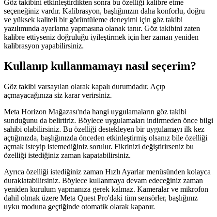
Göz takibini etkinleştirdikten sonra bu özelliği kalibre etme
seçeneğiniz vardır. Kalibrasyon, başlığınızın daha konforlu, doğru
ve yüksek kaliteli bir görüntüleme deneyimi için göz takibi
yazılımında ayarlama yapmasına olanak tanır. Göz takibini zaten
kalibre ettiyseniz doğruluğu iyileştirmek için her zaman yeniden
kalibrasyon yapabilirsiniz.
Kullanıp kullanmamayı nasıl seçerim?
Göz takibi varsayılan olarak kapalı durumdadır. Açıp
açmayacağınıza siz karar verirsiniz.
Meta Horizon Mağazası'nda hangi uygulamaların göz takibi
sunduğunu da belirtiriz. Böylece uygulamaları indirmeden önce bilgi
sahibi olabilirsiniz. Bu özelliği destekleyen bir uygulamayı ilk kez
açtığınızda, başlığınızda önceden etkinleştirmiş olsanız bile özelliği
açmak isteyip istemediğiniz sorulur. Fikrinizi değiştirirseniz bu
özelliği istediğiniz zaman kapatabilirsiniz.
Ayrıca özelliği istediğiniz zaman
Hızlı Ayarlar
menüsünden kolayca
duraklatabilirsiniz. Böylece kullanmaya devam edeceğiniz zaman
yeniden kurulum yapmanıza gerek kalmaz. Kameralar ve mikrofon
dahil olmak üzere Meta Quest Pro'daki tüm sensörler, başlığınız
uyku moduna geçtiğinde otomatik olarak kapanır.