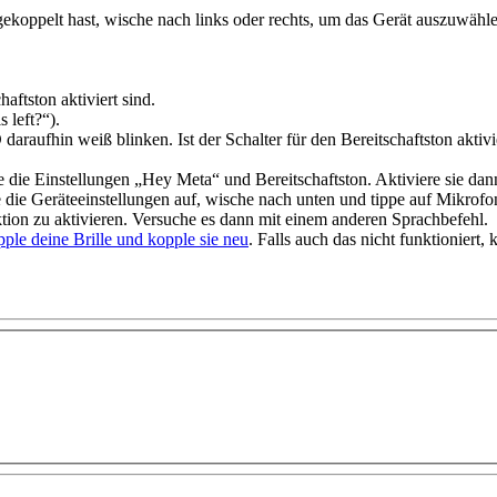
oppelt hast, wische nach links oder rechts, um das Gerät auszuwähle
chaftston
aktiviert sind.
 left?“).
daraufhin weiß blinken. Ist der Schalter für den
Bereitschaftston
aktivi
re die Einstellungen
„Hey Meta“
und
Bereitschaftston
. Aktiviere sie da
e die
Geräteeinstellungen
auf, wische nach unten und tippe auf
Mikrofo
tion zu aktivieren. Versuche es dann mit einem anderen Sprachbefehl.
pple deine Brille und kopple sie neu
. Falls auch das nicht funktioniert, 