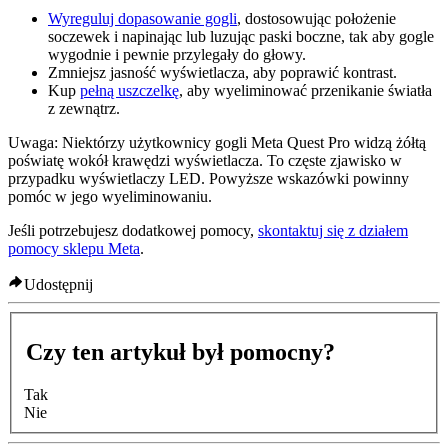
Wyreguluj dopasowanie gogli
, dostosowując położenie
soczewek i napinając lub luzując paski boczne, tak aby gogle
wygodnie i pewnie przylegały do głowy.
Zmniejsz jasność wyświetlacza, aby poprawić kontrast.
Kup
pełną uszczelkę
, aby wyeliminować przenikanie światła
z zewnątrz.
Uwaga:
Niektórzy użytkownicy gogli Meta Quest Pro widzą żółtą
poświatę wokół krawędzi wyświetlacza. To częste zjawisko w
przypadku wyświetlaczy LED. Powyższe wskazówki powinny
pomóc w jego wyeliminowaniu.
Jeśli potrzebujesz dodatkowej pomocy,
skontaktuj się z działem
pomocy sklepu Meta
.
Udostępnij
Czy ten artykuł był pomocny?
Tak
Nie