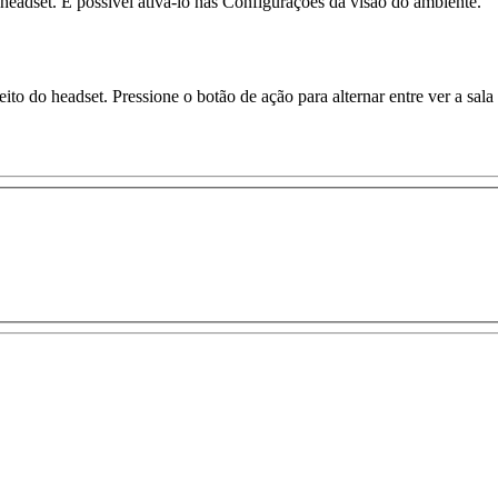
headset. É possível ativá-lo nas Configurações da visão do ambiente.
ito do headset. Pressione o botão de ação para alternar entre ver a sal