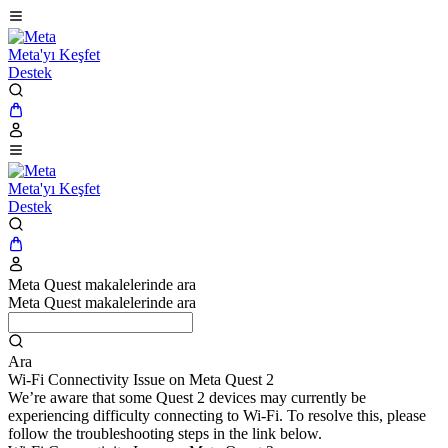
Meta'yı Keşfet
Destek
Meta'yı Keşfet
Destek
Meta Quest makalelerinde ara
Meta Quest makalelerinde ara
Ara
Wi-Fi Connectivity Issue on Meta Quest 2
We’re aware that some Quest 2 devices may currently be
experiencing difficulty connecting to Wi-Fi. To resolve this, please
follow the troubleshooting steps in the link below.