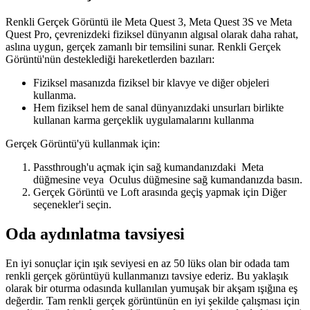
Renkli Gerçek Görüntü ile Meta Quest 3, Meta Quest 3S ve Meta
Quest Pro, çevrenizdeki fiziksel dünyanın algısal olarak daha rahat,
aslına uygun, gerçek zamanlı bir temsilini sunar. Renkli Gerçek
Görüntü'nün desteklediği hareketlerden bazıları:
Fiziksel masanızda fiziksel bir klavye ve diğer objeleri
kullanma.
Hem fiziksel hem de sanal dünyanızdaki unsurları birlikte
kullanan karma gerçeklik uygulamalarını kullanma
Gerçek Görüntü'yü kullanmak için
:
Passthrough'u açmak için sağ kumandanızdaki
Meta
düğmesine
veya
Oculus düğmesine
sağ kumandanızda basın.
Gerçek Görüntü ve Loft arasında geçiş yapmak için
Diğer
seçenekler
'i seçin.
Oda aydınlatma tavsiyesi
En iyi sonuçlar için ışık seviyesi en az 50 lüks olan bir odada tam
renkli gerçek görüntüyü kullanmanızı tavsiye ederiz. Bu yaklaşık
olarak bir oturma odasında kullanılan yumuşak bir akşam ışığına eş
değerdir. Tam renkli gerçek görüntünün en iyi şekilde çalışması için