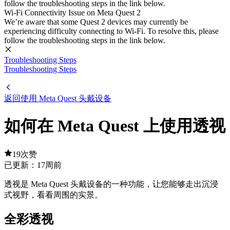
follow the troubleshooting steps in the link below.
Wi-Fi Connectivity Issue on Meta Quest 2
We’re aware that some Quest 2 devices may currently be
experiencing difficulty connecting to Wi-Fi. To resolve this, please
follow the troubleshooting steps in the link below.
Troubleshooting Steps
Troubleshooting Steps
返回使用 Meta Quest 头戴设备
如何在 Meta Quest 上使用透视
19次赞
已更新：
17周前
透视是 Meta Quest 头戴设备的一种功能，让您能够走出沉浸
式视野，看看周围的实景。
全彩透视