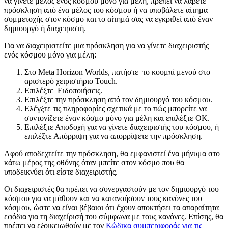
να γίνετε μέλος ενός κόσμου μόνο για μέλη, πρέπει να λάβετε
πρόσκληση από ένα μέλος του κόσμου ή να υποβάλετε αίτημα
συμμετοχής στον κόσμο και το αίτημά σας να εγκριθεί από έναν
δημιουργό ή διαχειριστή.
Για να διαχειριστείτε μια πρόσκληση για να γίνετε διαχειριστής
ενός κόσμου μόνο για μέλη:
Στο Meta Horizon Worlds, πατήστε
το
κουμπί μενού
στο
αριστερό χειριστήριο Touch.
Επιλέξτε
Ειδοποιήσεις
.
Επιλέξτε την πρόσκληση από τον δημιουργό του κόσμου.
Ελέγξτε τις πληροφορίες σχετικά με το πώς μπορείτε να
συντονίζετε έναν κόσμο μόνο για μέλη και επιλέξτε
OK
.
Επιλέξτε
Αποδοχή
για να γίνετε διαχειριστής του κόσμου, ή
επιλέξτε
Απόρριψη
για να απορρίψετε την πρόσκληση.
Αφού αποδεχτείτε την πρόσκληση, θα εμφανιστεί ένα μήνυμα στο
κάτω μέρος της οθόνης όταν μπείτε στον κόσμο που θα
υποδεικνύει ότι είστε διαχειριστής.
Οι διαχειριστές θα πρέπει να συνεργαστούν με τον δημιουργό του
κόσμου για να μάθουν και να κατανοήσουν τους κανόνες του
κόσμου, ώστε να είναι βέβαιοι ότι έχουν αποκτήσει τα απαραίτητα
εφόδια για τη διαχείρισή του σύμφωνα με τους κανόνες. Επίσης, θα
πρέπει να εξοικειωθούν με τον
Κώδικα συμπεριφοράς για τις