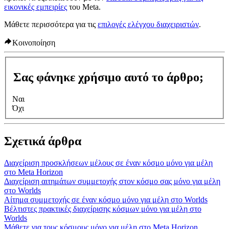
εικονικές εμπειρίες
του Meta.
Μάθετε περισσότερα για τις
επιλογές ελέγχου διαχειριστών
.
Κοινοποίηση
Σας φάνηκε χρήσιμο αυτό το άρθρο;
Ναι
Όχι
Σχετικά άρθρα
Διαχείριση προσκλήσεων μέλους σε έναν κόσμο μόνο για μέλη
στο Meta Horizon
Διαχείριση αιτημάτων συμμετοχής στον κόσμο σας μόνο για μέλη
στο Worlds
Αίτημα συμμετοχής σε έναν κόσμο μόνο για μέλη στο Worlds
Βέλτιστες πρακτικές διαχείρισης κόσμων μόνο για μέλη στο
Worlds
Μάθετε για τους κόσμους μόνο για μέλη στο Meta Horizon