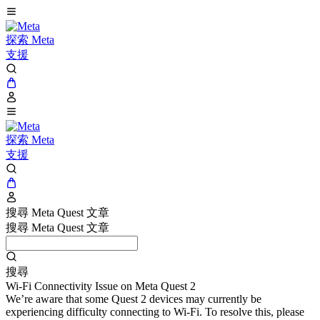
探索 Meta
支援
探索 Meta
支援
搜尋 Meta Quest 文章
搜尋 Meta Quest 文章
搜尋
Wi-Fi Connectivity Issue on Meta Quest 2
We’re aware that some Quest 2 devices may currently be
experiencing difficulty connecting to Wi-Fi. To resolve this, please