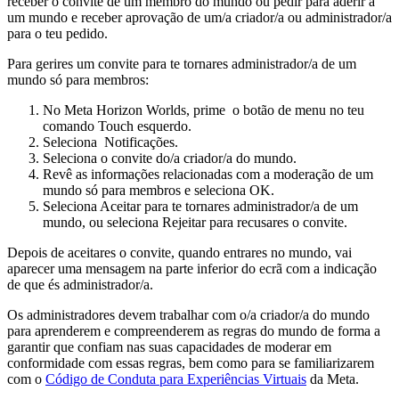
receber o convite de um membro do mundo ou pedir para aderir a
um mundo e receber aprovação de um/a criador/a ou administrador/a
para o teu pedido.
Para gerires um convite para te tornares administrador/a de um
mundo só para membros:
No Meta Horizon Worlds, prime
o
botão de menu
no teu
comando Touch esquerdo.
Seleciona
Notificações
.
Seleciona o convite do/a criador/a do mundo.
Revê as informações relacionadas com a moderação de um
mundo só para membros e seleciona
OK
.
Seleciona
Aceitar
para te tornares administrador/a de um
mundo, ou seleciona
Rejeitar
para recusares o convite.
Depois de aceitares o convite, quando entrares no mundo, vai
aparecer uma mensagem na parte inferior do ecrã com a indicação
de que és administrador/a.
Os administradores devem trabalhar com o/a criador/a do mundo
para aprenderem e compreenderem as regras do mundo de forma a
garantir que confiam nas suas capacidades de moderar em
conformidade com essas regras, bem como para se familiarizarem
com o
Código de Conduta para Experiências Virtuais
da Meta.