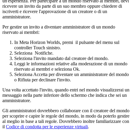
un'esperienza. Per partecipare a un mondo riservato ai membri, devi
ricevere un invito da parte di un suo membro oppure chiedere di
iscriverti e ricevere l'approvazione di un creatore o di un
amministratore.
Per gestire un invito a diventare amministratore di un mondo
riservato ai membri:
In Meta Horizon Worlds, premi
il
pulsante del menu
sul
controller Touch sinistro.
Seleziona
Notifiche
.
Seleziona l'invito mandato dal creatore del mondo.
Leggi le informazioni relative alla moderazione di un mondo
riservato ai membri e seleziona
Ok
.
Seleziona
Accetta
per diventare un amministratore del mondo
o
Rifiuta
per declinare l'invito.
Una volta accettato l'invito, quando entri nel mondo visualizzerai un
messaggio nella parte inferiore dello schermo che indica che sei un
amministratore.
Gli amministratori dovrebbero collaborare con il creatore del mondo
per scoprire e capire le regole del mondo, in modo da poterlo gestire
al meglio in base a tali regole. Dovrebbero inoltre familiarizzare con
il
Codice di condotta per le esperienze virtuali
.