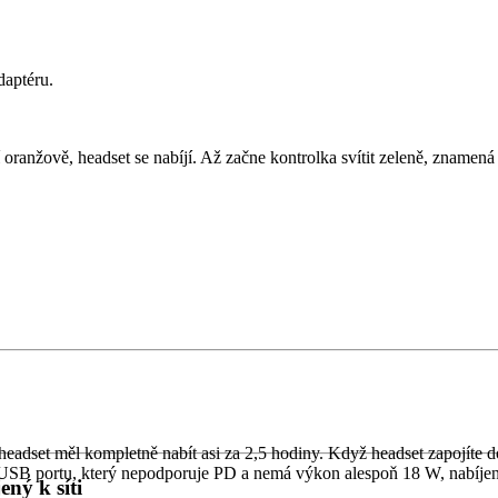
daptéru.
ranžově, headset se nabíjí. Až začne kontrolka svítit zeleně, znamená t
adset měl kompletně nabít asi za 2,5 hodiny. Když headset zapojíte d
 USB portu, který nepodporuje PD a nemá výkon alespoň 18 W, nabíjení
ený k síti