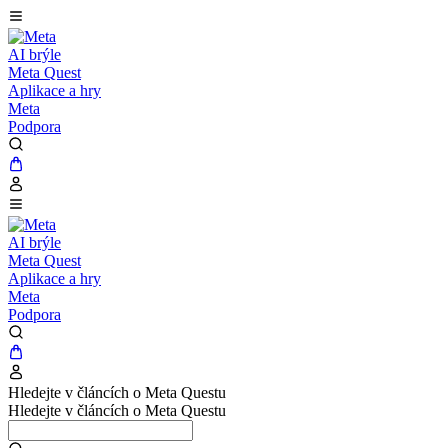
AI brýle
Meta Quest
Aplikace a hry
Meta
Podpora
AI brýle
Meta Quest
Aplikace a hry
Meta
Podpora
Hledejte v článcích o Meta Questu
Hledejte v článcích o Meta Questu