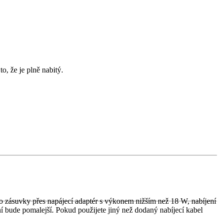
o, že je plně nabitý.
o zásuvky přes napájecí adaptér s výkonem nižším než 18 W, nabíjení
 bude pomalejší. Pokud použijete jiný než dodaný nabíjecí kabel