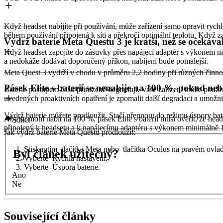
Když headset nabíjíte při používání, může zařízení samo upravit rychlo
během používání připojená k síti a překročí optimální teplotu. Když za
Výdrž baterie Meta Questu 3 je kratší, než se očekáva
Když headset zapojíte do zásuvky přes napájecí adaptér s výkonem n
a nedokáže dodávat doporučený příkon, nabíjení bude pomalejší.
Meta Quest 3 vydrží v chodu v průměru 2,2 hodiny při různých činnost
Pásek Elite s baterií se nenabije na 100 %, pokud n
Baterie postupem času přirozeně degradují. Vaše zařízení může použí
uvedených proaktivních opatření je zpomalit další degradaci a umožn
Výdrž baterie můžete prodloužit. Stačí přepnout do režimu úspory bate
Aby se mohl nabít na 100 %, pásek Elite s baterií musí ověřit, že hea
Sdílet
připojený k headsetu a k napájecímu adaptéru s výkonem minimálně 
Jak výdrž baterie Meta Questu prodloužit
:
Stisknutím
tlačítka Meta
nebo
tlačítka Oculus
na pravém ovlada
Byl článek užitečný?
Vyberte
Rychlá nastavení
.
Vyberte
Úspora baterie
.
Ano
Ne
Související články