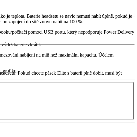
ako je teplota. Baterie headsetu se navíc nemusí nabít úplně, pokud je
se po zapojení do sítě znovu nabít na 100 %.
tebooku/počítači pomocí USB portu, který nepodporuje Power Delivery
ýdrž baterie zkrátit.
 omezování nabíjení na míň než maximální kapacitu. Účelem
a grafiku.
eadsetu. Pokud chcete pásek Elite s baterií plně dobít, musí být