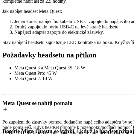
kompletně nabít asi za 2,5 hodiny.
Jak nabíjet headset Meta Quest:
Jeden konec nabíjecího kabelu USB-C zapojte do napájecího a
Druhý zapojte do portu USB-C na levé straně headsetu.
Napájecí adaptér zapojte do elektrické zásuvky.
Stav nabíjení headsetu signalizuje LED kontrolka na boku. Když svítí o
Požadavky headsetu na příkon
Meta Quest 3 a Meta Quest 3S:
18 W
Meta Quest Pro:
45 W
Meta Quest 2:
10 W
Meta Quest se nabíjí pomalu
Po zapojení do zásuvky pomocí dodaného napájecího adaptéru by se he
bude pomalejší. Když headset připojíte k notebooku/počítači pomocí
Baterie Meta Questu se vybíjí, i když je headset připoj
USB-C PD, může to způsobit špatné nabíjení, úraz nebo poškození.