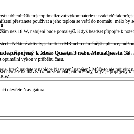
st nabíjení. Cílem je optimalizovat výkon baterie na základě faktorů, j
řízení přestanete používat a jeho teplota se vrátí do normálu, mělo by 
lo
ižším než 18 W, nabíjení bude pomalejší. Když headset připojíte k no
ech. Některé aktivity, jako třeba MR nebo náročnější aplikace, můžou v
ebude připojený k Meta Questu 3 nebo Meta Questu 3S
vat softwarové a hardwarové systémy k řízení vzorců nabíjení, včetně
it optimální výkon v průběhu času.
rie, který najdete v nabídce Nastavení napájení. Může to ale mít vliv n
dset nemáte na hlavě. To může udělat jenom tehdy, když je připojený k h
18 W.
či otevřete Navigátora.