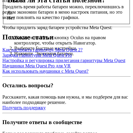
или выше.
Продлить время работы батареи можно, переключившись в
режим экономии батареи в меню настроек питания, но это
Да
может повлиять на качество графики.
Нет
Чтобы продлить заряд батареи устройства Meta Quest
:
Похожие статьи
Нажмите на
Meta
/
кнопку Oculus
на правом
контроллере, чтобы открыть Навигатор.
Выберите
Быстрые настройки
.
Как настроить гарнитуру Meta Quest 2?
Нажмите
Экономия батареи
.
Зарядка гарнитуры Meta Quest Pro
Настройка и регулировка прилегания гарнитуры Meta Quest
Наушники Meta Quest Pro для VR
Как использовать наушники с Meta Quest?
Остались вопросы?
Расскажите, какая помощь вам нужна, и мы подберем для вас
наиболее подходящее решение.
Получить поддержку
Получите ответы в сообществе