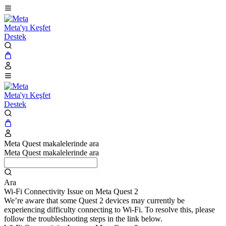
Meta'yı Keşfet
Destek
Meta'yı Keşfet
Destek
Meta Quest makalelerinde ara
Meta Quest makalelerinde ara
Ara
Wi-Fi Connectivity Issue on Meta Quest 2
We’re aware that some Quest 2 devices may currently be
experiencing difficulty connecting to Wi-Fi. To resolve this, please
follow the troubleshooting steps in the link below.