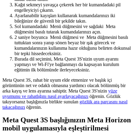
Kağıt sekmeyi yavaşça çekerek her bir kumandadaki pil
engelleyiciyi çıkarın.
Ayarlanabilir kayışları kullanarak kumandalarınızı iki
bileğinize de güvenli bir şekilde takın.
Sol kumandadaki
Menü düğmesini
ve sağdaki
Meta
düğmesini
basılı tutarak kumandalarınızı açın.
2 saniye boyunca
Menü düğmesi
ve
Meta düğmesini
basılı
tuttuktan sonra yanıp sönen beyaz bir ışık görecek ve
kumandalarınızın kullanıma hazır olduğunu belirten dokunsal
bir tepki hissedeceksiniz.
Burada dil seçimini, Meta Quest 3S'nizin uyum ayarını
yapmayı ve Wi-Fi'ye bağlanmayı da kapsayan kurulum
eğitimin ilk bölümünde ilerleyeceksiniz.
Meta Quest 3S, rahat bir uyum elde etmenize ve başlık içi
görüntünün net ve odaklı olmasına yardımcı olacak bölünmüş bir
arka kayış ve lens ayarına sahiptir. Meta Quest 3S'nizin
yüze
uyumunu ve rahatlığını nasıl ayarlayacağınızı
öğrenin. Gözlük
takıyorsanız başlığınızla birlikte sunulan
gözlük ara parçasını nasıl
takacağınızı
öğrenin.
Meta Quest 3S başlığınızın Meta Horizon
mobil uygulamasıyla eşleştirilmesi