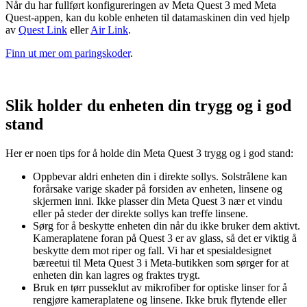
Når du har fullført konfigureringen av Meta Quest 3 med Meta
Quest-appen, kan du koble enheten til datamaskinen din ved hjelp
av
Quest Link
eller
Air Link
.
Finn ut mer om paringskoder
.
Slik holder du enheten din trygg og i god
stand
Her er noen tips for å holde din Meta Quest 3 trygg og i god stand:
Oppbevar aldri enheten din i direkte sollys. Solstrålene kan
forårsake varige skader på forsiden av enheten, linsene og
skjermen inni. Ikke plasser din Meta Quest 3 nær et vindu
eller på steder der direkte sollys kan treffe linsene.
Sørg for å beskytte enheten din når du ikke bruker dem aktivt.
Kameraplatene foran på Quest 3 er av glass, så det er viktig å
beskytte dem mot riper og fall. Vi har et spesialdesignet
bæreetui til Meta Quest 3 i Meta-butikken som sørger for at
enheten din kan lagres og fraktes trygt.
Bruk en tørr pusseklut av mikrofiber for optiske linser for å
rengjøre kameraplatene og linsene. Ikke bruk flytende eller