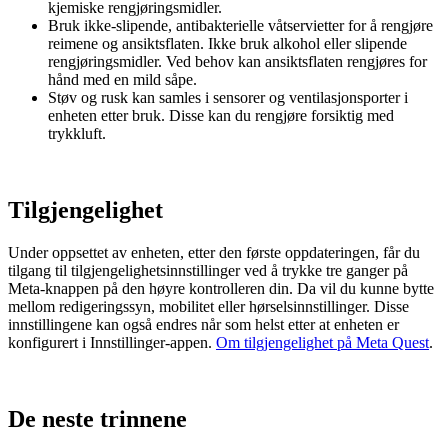
kjemiske rengjøringsmidler.
Bruk ikke-slipende, antibakterielle våtservietter for å rengjøre
reimene og ansiktsflaten. Ikke bruk alkohol eller slipende
rengjøringsmidler. Ved behov kan ansiktsflaten rengjøres for
hånd med en mild såpe.
Støv og rusk kan samles i sensorer og ventilasjonsporter i
enheten etter bruk. Disse kan du rengjøre forsiktig med
trykkluft.
Tilgjengelighet
Under oppsettet av enheten, etter den første oppdateringen, får du
tilgang til tilgjengelighetsinnstillinger ved å trykke tre ganger på
Meta-knappen
på den høyre kontrolleren din. Da vil du kunne bytte
mellom redigeringssyn, mobilitet eller hørselsinnstillinger. Disse
innstillingene kan også endres når som helst etter at enheten er
konfigurert i Innstillinger-appen.
Om tilgjengelighet på Meta Quest
.
De neste trinnene