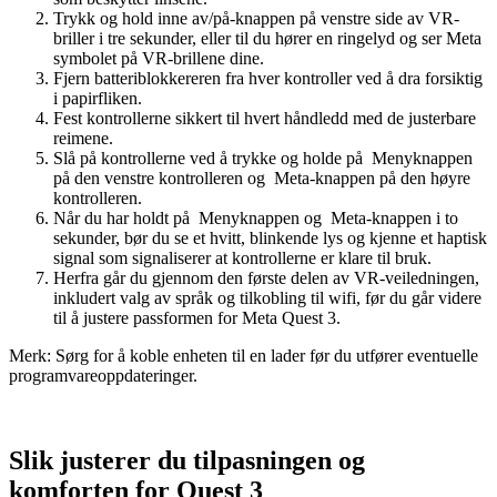
Trykk og hold inne av/på-knappen på venstre side av VR-
briller i tre sekunder, eller til du hører en ringelyd og ser Meta
symbolet på VR-brillene dine.
Fjern batteriblokkereren fra hver kontroller ved å dra forsiktig
i papirfliken.
Fest kontrollerne sikkert til hvert håndledd med de justerbare
reimene.
Slå på kontrollerne ved å trykke og holde på
Menyknappen
på den venstre kontrolleren og
Meta-knappen
på den høyre
kontrolleren.
Når du har holdt på
Menyknappen
og
Meta-knappen
i to
sekunder, bør du se et hvitt, blinkende lys og kjenne et haptisk
signal som signaliserer at kontrollerne er klare til bruk.
Herfra går du gjennom den første delen av VR-veiledningen,
inkludert valg av språk og tilkobling til wifi, før du går videre
til å justere passformen for Meta Quest 3.
Merk:
Sørg for å koble enheten til en lader før du utfører eventuelle
programvareoppdateringer.
Slik justerer du tilpasningen og
komforten for Quest 3