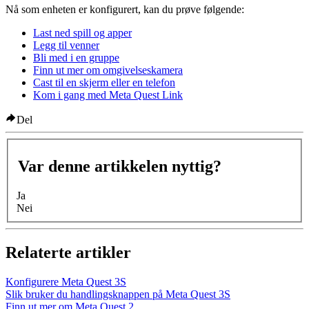
Nå som enheten er konfigurert, kan du prøve følgende:
Last ned spill og apper
Legg til venner
Bli med i en gruppe
Finn ut mer om omgivelseskamera
Cast til en skjerm eller en telefon
Kom i gang med Meta Quest Link
Del
Var denne artikkelen nyttig?
Ja
Nei
Relaterte artikler
Konfigurere Meta Quest 3S
Slik bruker du handlingsknappen på Meta Quest 3S
Finn ut mer om Meta Quest 2