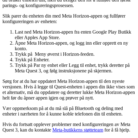
parings- og konfigureringsprosessen.
Slik parer du enheten din med Meta Horizon-appen og fullfører
konfigureringen av enheten
:
Last ned Meta Horizon-appen fra enten Google Play Butikk
eller Apples App Store.
Åpne Meta Horizon-appen, og logg inn eller opprett en ny
konto.
Trykk på
Meny
øverst i Horizon-feeden.
Trykk på
Enheter
.
Trykk på
Par ny enhet
eller
Legg til enhet
, trykk deretter på
Meta Quest 3
, og følg instruksjonene på skjermen.
Sørg for at du har oppdatert Meta Horizon-appen til den nyeste
versjonen. Hvis å legge til Quest-enheten i appen din ikke vises som
et alternativ, må du oppdatere og deretter lukke Meta Horizon-appen
helt før du åpner appen igjen og prøver på nytt.
Vær oppmerksom på at du må slå på Bluetooth og deling med
enheter i nærheten for å kunne koble telefonen din til enheten.
Hvis du fortsatt opplever problemer med konfigureringen av Meta
Quest 3, kan du kontakte
Meta-butikkens støtteteam
for å få hjelp.