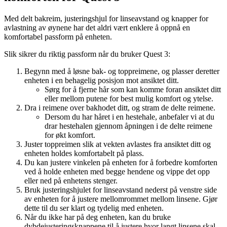
Med delt bakreim, justeringshjul for linseavstand og knapper for
avlastning av øynene har det aldri vært enklere å oppnå en
komfortabel passform på enheten.
Slik sikrer du riktig passform når du bruker Quest 3
:
Begynn med å løsne bak- og toppreimene, og plasser deretter
enheten i en behagelig posisjon mot ansiktet ditt.
Sørg for å fjerne hår som kan komme foran ansiktet ditt
eller mellom putene for best mulig komfort og ytelse.
Dra i reimene over bakhodet ditt, og stram de delte reimene.
Dersom du har håret i en hestehale, anbefaler vi at du
drar hestehalen gjennom åpningen i de delte reimene
for økt komfort.
Juster toppreimen slik at vekten avlastes fra ansiktet ditt og
enheten holdes komfortabelt på plass.
Du kan justere vinkelen på enheten for å forbedre komforten
ved å holde enheten med begge hendene og vippe det opp
eller ned på enhetens stenger.
Bruk justeringshjulet for linseavstand nederst på venstre side
av enheten for å justere mellomrommet mellom linsene. Gjør
dette til du ser klart og tydelig med enheten.
Når du ikke har på deg enheten, kan du bruke
dybdejusteringsknappene til å justere hvor langt linsene skal