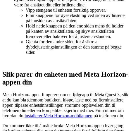
være fra ansiktet ditt eller brillene dine.
Vipp stengene til enheten forsiktig oppover.
Finn knappene for øyeavlastning ved siden av linsene
på innsiden av ansiktsflaten.
Hold nede knappen på den ene siden mens du holder
på kanten av ansiktsflaten, og skyv ansiktsflaten
fremover eller bakover for å justere avstanden.
Gjenta for den andre siden for å sikre at
dybdejusteringsinnstillingen er den samme på begge
sider.
Slik parer du enheten med Meta Horizon-
appen din
Meta Horizon-appen fungerer som en følgeapp til Meta Quest 3, slik
at du kan bla gjennom butikken, kjøpe, laste ned og fjerninstallere
apper, tilpasse enhetsinnstillinger, strømme opplevelsen din til
telefonen din eller en kompatibel skjerm med mer. Finn ut mer om
hvordan du
installerer Meta Horizon-mobilappen
på telefonen din.
Du kommer ikke til å måtte bruke Meta Horizon-appen hver gang
du bruker enheten din, men du trenger den for å fullføre den første