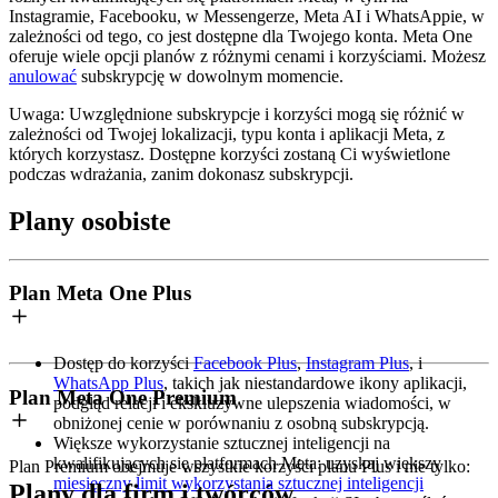
Instagramie, Facebooku, w Messengerze, Meta AI i WhatsAppie, w
zależności od tego, co jest dostępne dla Twojego konta. Meta One
oferuje wiele opcji planów z różnymi cenami i korzyściami. Możesz
anulować
subskrypcję w dowolnym momencie.
Uwaga:
Uwzględnione subskrypcje i korzyści mogą się różnić w
zależności od Twojej lokalizacji, typu konta i aplikacji Meta, z
których korzystasz. Dostępne korzyści zostaną Ci wyświetlone
podczas wdrażania, zanim dokonasz subskrypcji.
Plany osobiste
Plan Meta One Plus
Dostęp do korzyści
Facebook Plus
,
Instagram Plus
, i
WhatsApp Plus
, takich jak niestandardowe ikony aplikacji,
Plan Meta One Premium
podgląd relacji i ekskluzywne ulepszenia wiadomości, w
obniżonej cenie w porównaniu z osobną subskrypcją.
Większe wykorzystanie sztucznej inteligencji na
kwalifikujących się platformach Meta:
uzyskaj większy
Plan Premium obejmuje wszystkie korzyści planu Plus i nie tylko:
miesięczny limit wykorzystania sztucznej inteligencji
Plany dla firm i twórców