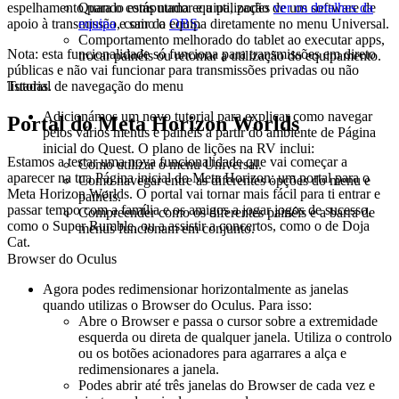
espelhamento para o computador e a utilização de um software de
Quando estás numa equipa, podes
ver os detalhes da
apoio à transmissão, como o
OBS
.
equipa
e sair da equipa diretamente no menu Universal.
Comportamento melhorado do tablet ao executar apps,
Nota
: esta funcionalidade só funciona para transmissões em direto
trocar painéis ou retomar a utilização do equipamento.
públicas e não vai funcionar para transmissões privadas ou não
listadas.
Tutorial de navegação do menu
Adicionámos um novo tutorial para explicar como navegar
Portal do Meta Horizon Worlds
pelos vários menus e painéis a partir do ambiente de Página
inicial do Quest. O plano de lições na RV inclui:
Estamos a testar uma nova funcionalidade que vai começar a
Como utilizar o menu Universal.
aparecer na tua Página inicial do Meta Horizon: um portal para o
Como navegar entre as diferentes opções do menu e
Meta Horizon Worlds. O portal vai tornar mais fácil para ti entrar e
painéis.
passar tempo com a família e os amigos a jogar jogos de sucesso,
Compreender como os diferentes painéis e a barra de
como o Super Rumble, ou a assistir a concertos, como o de Doja
menus funcionam em conjunto.
Cat.
Browser do Oculus
Agora podes redimensionar horizontalmente as janelas
quando utilizas o Browser do Oculus. Para isso:
Abre o Browser e passa o cursor sobre a extremidade
esquerda ou direta de qualquer janela. Utiliza o controlo
ou os botões acionadores para agarrares a alça e
redimensionares a janela.
Podes abrir até três janelas do Browser de cada vez e