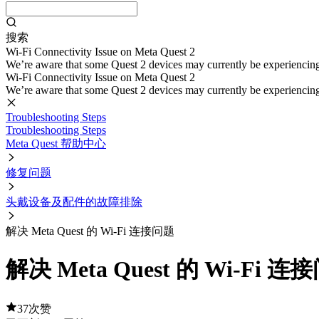
搜索
Wi-Fi Connectivity Issue on Meta Quest 2
We’re aware that some Quest 2 devices may currently be experiencing di
Wi-Fi Connectivity Issue on Meta Quest 2
We’re aware that some Quest 2 devices may currently be experiencing di
Troubleshooting Steps
Troubleshooting Steps
Meta Quest 帮助中心
修复问题
头戴设备及配件的故障排除
解决 Meta Quest 的 Wi-Fi 连接问题
解决 Meta Quest 的 Wi-Fi 连
37次赞