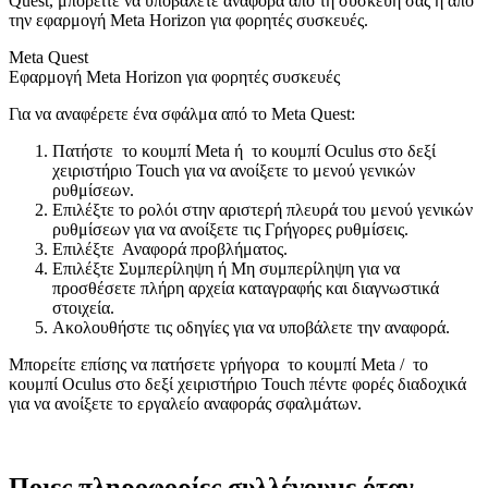
Quest, μπορείτε να υποβάλετε αναφορά από τη συσκευή σας ή από
την εφαρμογή Meta Horizon για φορητές συσκευές.
Meta Quest
Εφαρμογή Meta Horizon για φορητές συσκευές
Για να αναφέρετε ένα σφάλμα από το Meta Quest:
Πατήστε
το
κουμπί Meta
ή
το
κουμπί Oculus
στο δεξί
χειριστήριο Touch για να ανοίξετε το μενού γενικών
ρυθμίσεων.
Επιλέξτε το ρολόι στην αριστερή πλευρά του μενού γενικών
ρυθμίσεων για να ανοίξετε τις
Γρήγορες ρυθμίσεις
.
Επιλέξτε
Αναφορά προβλήματος
.
Επιλέξτε
Συμπερίληψη
ή
Μη συμπερίληψη
για να
προσθέσετε πλήρη αρχεία καταγραφής και διαγνωστικά
στοιχεία.
Ακολουθήστε τις οδηγίες για να υποβάλετε την αναφορά.
Μπορείτε επίσης να πατήσετε γρήγορα
το
κουμπί Meta
/
το
κουμπί Oculus
στο δεξί χειριστήριο Touch πέντε φορές διαδοχικά
για να ανοίξετε το εργαλείο αναφοράς σφαλμάτων.
Ποιες πληροφορίες συλλέγουμε όταν