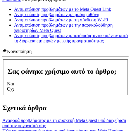
Αντιμετώπιση προβλημάτων με το Meta Quest Link
Αντιμετώπιση προβλημάτων με μαύρη οθόνη
Αντιμετώπιση προβλημάτων με τη σύνδεση Wi-Fi
Αντιμετώπιση προβλημάτων με την παρακολούθηση
χειριστηρίων Meta Quest
Αντιμετώπιση προβλημάτων μετατόπισης αντικειμένων κατά
τη διάρκεια εμπειριών μεικτής πραγματικότητας
Κοινοποίηση
Σας φάνηκε χρήσιμο αυτό το άρθρο;
Ναι
Όχι
Σχετικά άρθρα
Αναφορά προβλήματος με τη συσκευή Meta Quest υπό διαχείριση
από τον οργανισμό σας
Πώς να αναφέρετε ένα άτομο από έναν κόσμο στο Meta Horizon