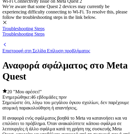
Wi-Fi Connectivity Issue on Meta Quest 2
We’re aware that some Quest 2 devices may currently be
experiencing difficulty connecting to Wi-Fi. To resolve this, please
follow the troubleshooting steps in the link below.
Troubleshooting Steps
Troubleshooting Steps
Επιστροφή στη Σελίδα Επίλυση προβλήματος
Αναφορά σφάλματος στο Meta
Quest
20 "Μου αρέσει!"
Ενημερώθηκε:
46 εβδομάδες πριν
Σημειώστε ότι, λόγω του μεγάλου όγκου σχολίων, δεν παρέχουμε
ατομική παρακολούθηση ή απαντήσεις.
Η αναφορά ενός σφάλματος βοηθά το Meta να κατανοήσει και να
επιλύσει το πρόβλημα. Όταν ανακαλύπτετε κάποιο σφάλμα σε
λειτουργίες ή άλλο σφάλμα κατά τη χρήση της συσκευής Meta